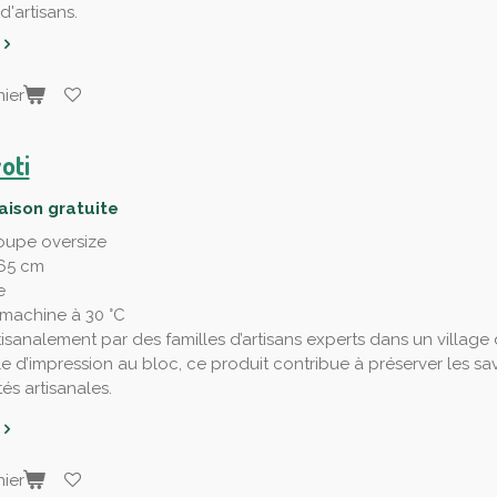
'artisans.
ier
oti
raison gratuite
oupe oversize
 65 cm
e
machine à 30 °C
tisanalement par des familles d’artisans experts dans un village
le d’impression au bloc, ce produit contribue à préserver les savo
s artisanales.
ier