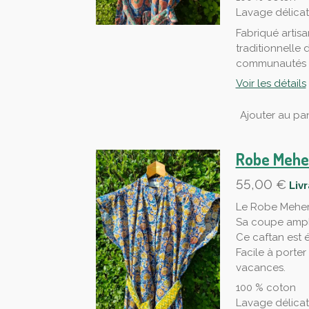
Lavage délica
Fabriqué artisa
traditionnelle 
communautés d
Voir les détails
Ajouter au pan
Robe Mehe
55,00 €
Liv
Le Robe Meher 
Sa coupe ample
Ce caftan est 
Facile à porter
vacances.
100 % coton
Lavage délica