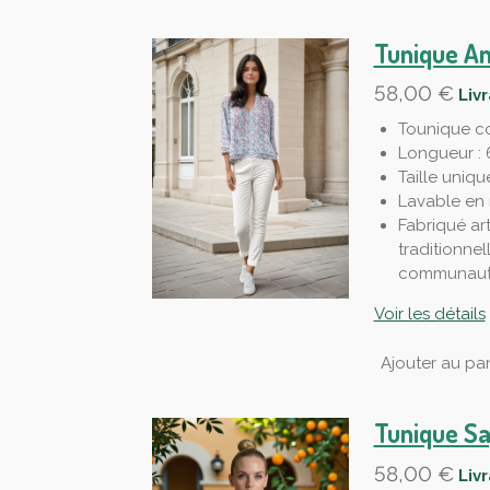
Tunique An
58,00 €
Liv
Tounique c
Longueur :
Taille uniqu
Lavable en 
Fabriqué ar
traditionnel
communauté
Voir les détails
Ajouter au pan
Tunique S
58,00 €
Liv