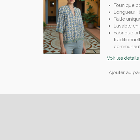
Tounique c
Longueur :
Taille uniqu
Lavable en 
Fabriqué ar
traditionnel
communauté
Voir les détails
Ajouter au pan
É
v
a
l
u