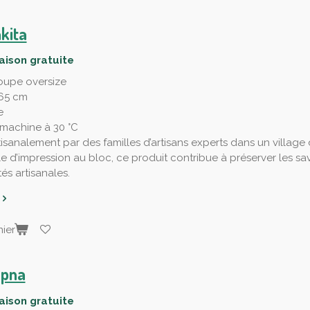
kita
raison gratuite
oupe oversize
 65 cm
e
machine à 30 °C
tisanalement par des familles d’artisans experts dans un village
le d’impression au bloc, ce produit contribue à préserver les savo
s artisanales.
ier
apna
raison gratuite