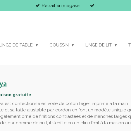
Retrait en magasin
LINGE DE TABLE
COUSSIN
LINGE DE LIT
T
ya
raison gratuite
 est confectionné en voile de coton léger, imprimé à la main.
 et sa taille ajustable par cordon en font un modèle unique qu
également orné de finitions contrastées et de manches larges 
 de jour comme de nuit, il s'enfile en un clin d'œil à la maison 