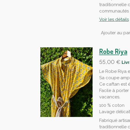
traditionnelle 
communautés d
Voir les détails
Ajouter au pan
Robe Riya
55,00 €
Liv
Le Robe Riya e
Sa coupe ample
Ce caftan est 
Facile à porter
vacances.
100 % coton
Lavage délica
Fabriqué artisa
traditionnelle 