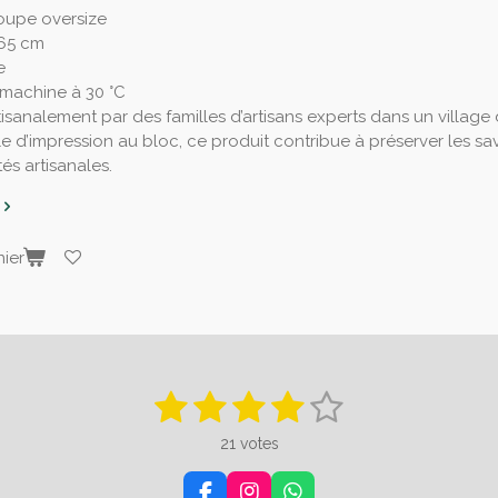
oupe oversize
 65 cm
e
machine à 30 °C
tisanalement par des familles d’artisans experts dans un village
le d’impression au bloc, ce produit contribue à préserver les savo
s artisanales.
ier
1
2
3
4
5
E
n
é
é
é
é
é
v
21 votes
o
t
t
t
t
t
y
e