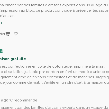
nalement par des familles d'artisans experts dans un village du
d'impression au bloc, ce produit contribue à préserver les savoir
'artisans.
ier
a
raison gratuite
est confectionné en voile de coton léger, imprimé à la main.
 et sa taille ajustable par cordon en font un modèle unique qu
également orné de finitions contrastées et de manches larges 
 de jour comme de nuit, il s'enfile en un clin d'œil à la maison 
t à 30 °C recommandé
nalement par des familles d'artisans experts dans un village du