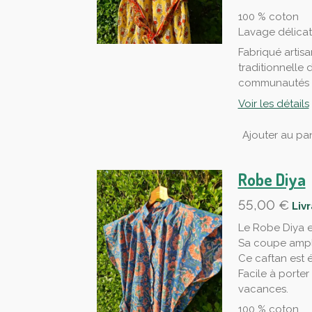
100 % coton
Lavage délica
Fabriqué artisa
traditionnelle 
communautés d
Voir les détails
Ajouter au pan
Robe Diya
55,00 €
Liv
Le Robe Diya e
Sa coupe ample
Ce caftan est 
Facile à porter
vacances.
100 % coton