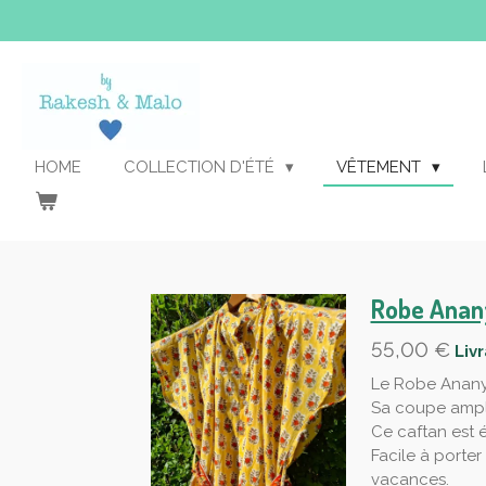
Passer
au
contenu
principal
HOME
COLLECTION D'ÉTÉ
VÊTEMENT
Robe Anan
55,00 €
Liv
Le Robe Ananya
Sa coupe ample
Ce caftan est 
Facile à porter
vacances.