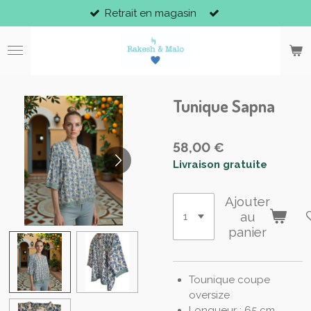
Retrait en magasin
Passer
au
contenu
principal
Tunique Sapna
58,00 €
Livraison gratuite
Ajouter
au
panier
Tounique coupe
oversize
Longueur : 65 cm