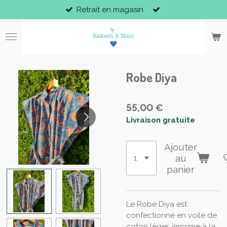
Retrait en magasin
Passer
au
contenu
principal
Robe Diya
55,00 €
Livraison gratuite
Ajouter
au
panier
Le Robe Diya est
confectionné en voile de
coton léger, imprimé à la