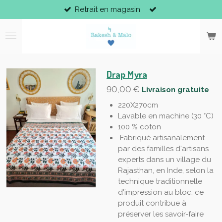
Retrait en magasin
Passer
au
contenu
principal
Drap Myra
90,00 €
Livraison gratuite
220X270cm
Lavable en machine (30 °C)
100 % coton
Fabriqué artisanalement
par des familles d'artisans
experts dans un village du
Rajasthan, en Inde, selon la
technique traditionnelle
d'impression au bloc, ce
produit contribue à
préserver les savoir-faire