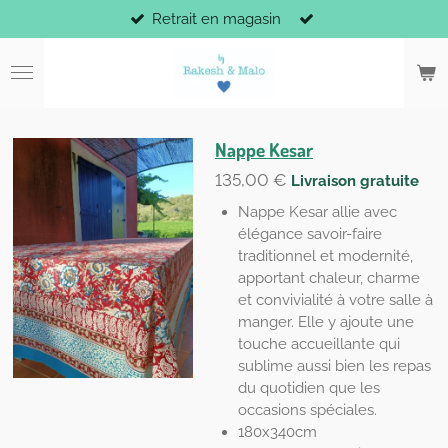
Retrait en magasin
Passer
au
contenu
principal
Nappe Kesar
135,00 €
Livraison gratuite
Nappe Kesar allie avec
élégance savoir-faire
traditionnel et modernité,
apportant chaleur, charme
et convivialité à votre salle à
manger. Elle y ajoute une
touche accueillante qui
sublime aussi bien les repas
du quotidien que les
occasions spéciales.
180x340cm