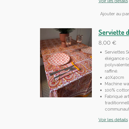
Voir les détails
Ajouter au pan
Serviette 
8,00 €
Serviettes S
élégance co
polyvalente
raffiné.
40X40cm
Machine wa
100% cotto
Fabriqué ar
traditionnel
communauté
Voir les détails