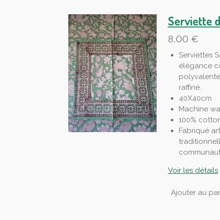
Serviette 
8,00 €
Serviettes S
élégance co
polyvalente
raffiné.
40X40cm
Machine wa
100% cotto
Fabriqué ar
traditionnel
communauté
Voir les détails
Ajouter au pan