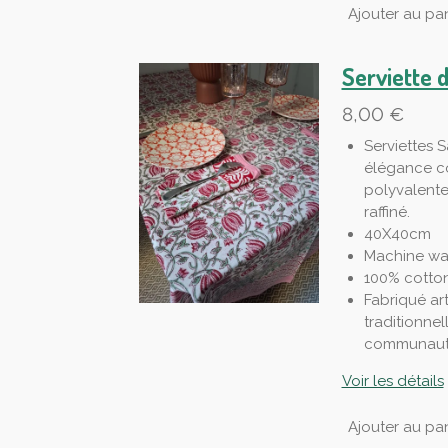
Ajouter au pan
Serviette 
8,00 €
Serviettes S
élégance co
polyvalente
raffiné.
40X40cm
Machine wa
100% cotto
Fabriqué ar
traditionnel
communauté
Voir les détails
Ajouter au pan