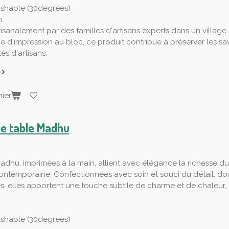
shable (30degrees)
n
tisanalement par des familles d'artisans experts dans un village
le d'impression au bloc, ce produit contribue à préserver les savo
s d'artisans.
ier
de table Madhu
adhu, imprimées à la main, allient avec élégance la richesse du 
ntemporaine. Confectionnées avec soin et souci du détail, do
s, elles apportent une touche subtile de charme et de chaleu
shable (30degrees)