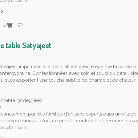
s d'artisans.
ier
de table Satyajeet
atyajeet, imprimées à la main, allient avec élégance la richesse 
ntemporaine. Confectionnées avec soin et souci du détail, do
s, elles apportent une touche subtile de charme et de chaleu
shable (30degrees)
n
tisanalement par des familles d'artisans experts dans un village
le d'impression au bloc, ce produit contribue à préserver les savo
s d'artisans.