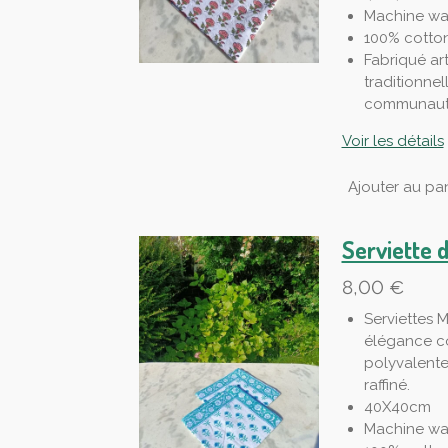
Machine wa
100% cotto
Fabriqué ar
traditionnel
communauté
Voir les détails
Ajouter au pan
Serviette 
8,00 €
Serviettes M
élégance co
polyvalente
raffiné.
40X40cm
Machine wa