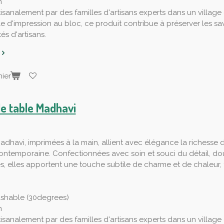
n
tisanalement par des familles d'artisans experts dans un village
le d'impression au bloc, ce produit contribue à préserver les savo
s d'artisans.
ier
de table Madhavi
adhavi, imprimées à la main, allient avec élégance la richesse du
ntemporaine. Confectionnées avec soin et souci du détail, do
s, elles apportent une touche subtile de charme et de chaleu
shable (30degrees)
n
tisanalement par des familles d'artisans experts dans un village