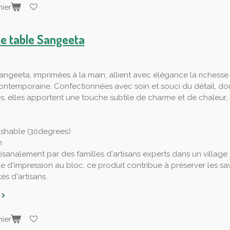
ier
de table Sangeeta
angeeta, imprimées à la main, allient avec élégance la richesse 
ntemporaine. Confectionnées avec soin et souci du détail, do
s, elles apportent une touche subtile de charme et de chaleu
shable (30degrees)
n
tisanalement par des familles d'artisans experts dans un village
le d'impression au bloc, ce produit contribue à préserver les savo
s d'artisans.
ier