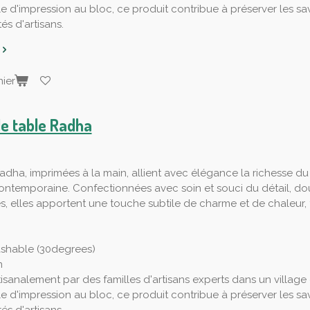
le d'impression au bloc, ce produit contribue à préserver les savo
s d'artisans.
ier
de table Radha
adha, imprimées à la main, allient avec élégance la richesse du 
ntemporaine. Confectionnées avec soin et souci du détail, do
s, elles apportent une touche subtile de charme et de chaleu
shable (30degrees)
n
tisanalement par des familles d'artisans experts dans un village
le d'impression au bloc, ce produit contribue à préserver les savo