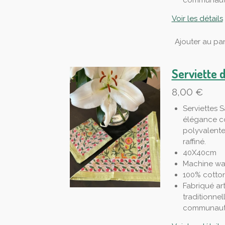
communauté
Voir les détails
Ajouter au pan
Serviette 
8,00 €
Serviettes S
élégance co
polyvalente
raffiné.
40X40cm
Machine wa
100% cotto
Fabriqué ar
traditionnel
communauté