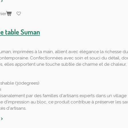
ier
de table Suman
uman, imprimées à la main, allient avec élégance la richesse du 
ntemporaine. Confectionnées avec soin et souci du détail, do
s, elles apportent une touche subtile de charme et de chaleu
shable (30degrees)
n
tisanalement par des familles d'artisans experts dans un village
le d'impression au bloc, ce produit contribue à préserver les savo
s d'artisans.