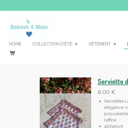
Passer
au
contenu
principal
HOME
COLLECTION D'ÉTÉ
VÊTEMENT
Serviette d
8,00 €
Serviettes L
élégance co
polyvalente
raffiné.
40X40cm