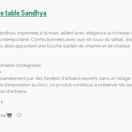
de table Sandhya
andhya, imprimées à la main, allient avec élégance la richesse d
ntemporaine. Confectionnées avec soin et souci du détail, do
s, elles apportent une touche subtile de charme et de chaleu
shable (30degrees)
n
tisanalement par des familles d'artisans experts dans un village
le d'impression au bloc, ce produit contribue à préserver les savo
s d'artisans.
ier