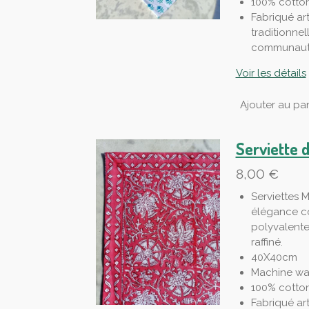
100% cotto
Fabriqué ar
traditionnel
communauté
Voir les détails
Ajouter au pan
Serviette 
8,00 €
Serviettes M
élégance co
polyvalente
raffiné.
40X40cm
Machine wa
100% cotto
Fabriqué ar