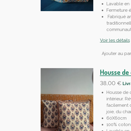
Lavable en
Fermeture é
Fabriqué ar
traditionnel
communauté
Voir les détails
Ajouter au pan
Housse de 
38,00 €
Liv
Housse de o
intérieur. R
facilement 
joie, du cha
60X60cm
100% coton