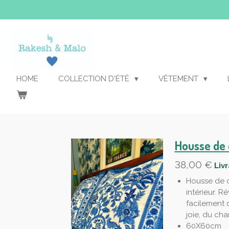
Passer
au
contenu
principal
HOME
COLLECTION D'ÉTÉ
VÊTEMENT
Housse de 
38,00 €
Liv
Housse de o
intérieur. R
facilement 
joie, du cha
60X60cm