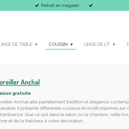
Retrait en magasin
LINGE DE TABLE
COUSSIN
LINGE DE LIT
T
oreiller Anchal
raison gratuite
reiller Anchal allie parfaitement tradition et élégance contemp
éversible, il présente différentes couleurs et motifs imprimés s
d'ambiance. Que ce soit dans le salon ou la chambre, cette hou
rme et de la fraîcheur à votre décoration.