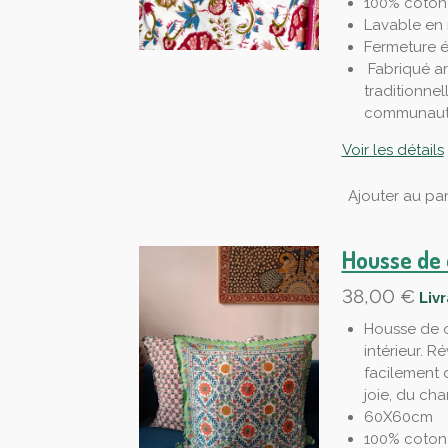
100% coton
Lavable en
Fermeture é
Fabriqué ar
traditionnel
communauté
Voir les détails
Ajouter au pan
Housse de 
38,00 €
Liv
Housse de o
intérieur. R
facilement 
joie, du cha
60X60cm
100% coton