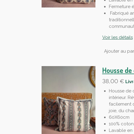
Lavable en
Fermeture é
Fabriqué ar
traditionnel
communauté
Voir les détails
Ajouter au pan
Housse de 
38,00 €
Liv
Housse de o
intérieur. R
facilement 
joie, du cha
60X60cm
100% coton
Lavable en