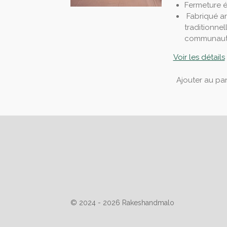
Fermeture é
Fabriqué ar
traditionnel
communauté
Voir les détails
Ajouter au pan
É
v
a
l
u
a
© 2024 - 2026 Rakeshandmalo
t
i