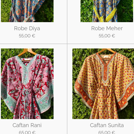
Robe Diya
Robe Meher
55,00 €
55,00 €
Caftan Rani
Caftan Sunita
65,00 €
65,00 €