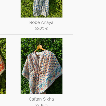
Robe Anaya
55,00 €
Caftan Sikha
65,00 €