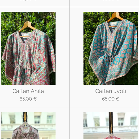
Caftan Anita
Caftan Jyoti
65,00 €
65,00 €