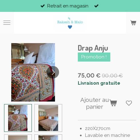
Retrait en magasin
Passer
au
contenu
principal
Drap Anju
Promotion !
75,00 €
90,00 €
Livraison gratuite
Ajouter au
panier
220X270cm
Lavable en machine