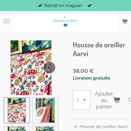
Retrait en magasin
Passer
au
contenu
principal
Housse de oreiller
Aarvi
38,00 €
Livraison gratuite
Ajouter
au
panier
Housse de oreiller Aarvi