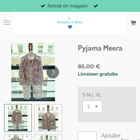
Retrait en magasin
Passer
au
contenu
principal
Pyjama Meera
85,00 €
Livraison gratuite
S M L XL
Ajouter