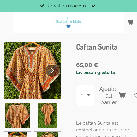
Retrait en magasin
Passer
au
contenu
principal
Caftan Sunita
65,00 €
Livraison gratuite
Ajouter
au
panier
Le caftan Sunita est
confectionné en voile de
coton léger, imprimé à la