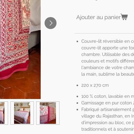
Ajouter au panier
Couvre-lit réversible en 
couvre-lit apporte une t
chambre. Utilisable des d
couleurs et motifs différe
l'ambiance de votre cham
la main, sublime la beauté
220 x 270 cm
100 % coton, lavable en 
Garnissage en pur coton 
Fabriqué artisanalement p
village du Rajasthan, en I
d'impression au bloc, ce p
traditionnels et à souten