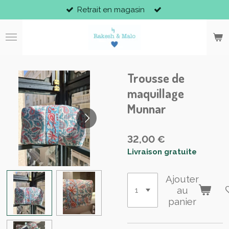
Retrait en magasin
Passer
au
contenu
principal
Trousse de
maquillage
Munnar
32,00 €
Livraison gratuite
Ajouter
au
panier