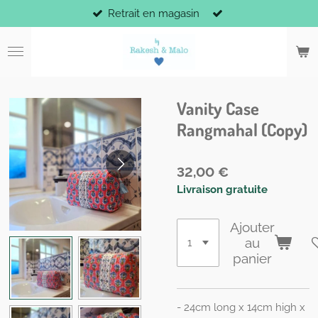
Retrait en magasin
Passer
au
contenu
principal
Vanity Case
Rangmahal (Copy)
32,00 €
Livraison gratuite
Ajouter
au
panier
- 24cm long x 14cm high x