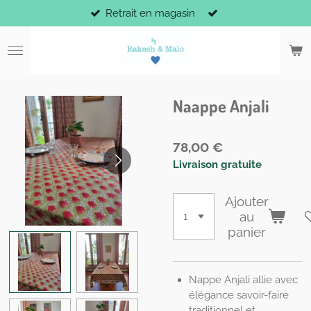
Retrait en magasin
Passer
au
contenu
principal
Naappe Anjali
78,00 €
Livraison gratuite
Ajouter
au
panier
Nappe Anjali allie avec
élégance savoir-faire
traditionnel et