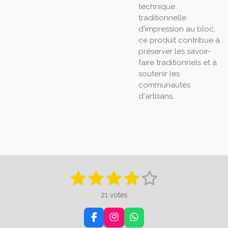
technique
traditionnelle
d'impression au bloc,
ce produit contribue à
préserver les savoir-
faire traditionnels et à
soutenir les
communautés
d'artisans.
1
2
3
4
5
E
É
n
v
é
é
é
é
é
v
21 votes
a
o
t
t
t
t
t
y
l
e
u
F
I
W
o
o
o
o
o
r