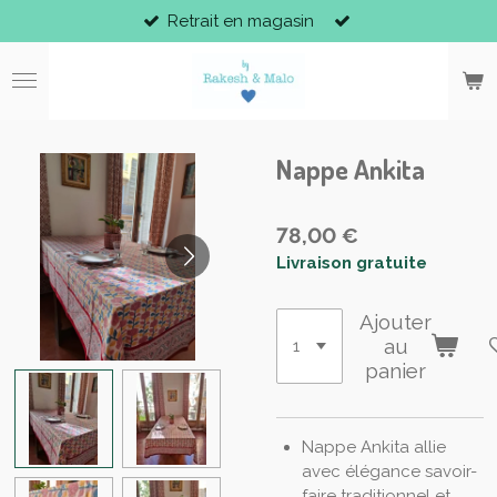
Retrait en magasin
Passer
au
contenu
principal
Nappe Ankita
78,00 €
Livraison gratuite
Ajouter
au
panier
Nappe Ankita allie
avec élégance savoir-
faire traditionnel et