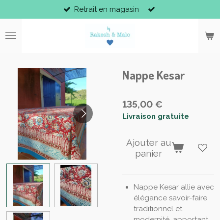
Retrait en magasin
Passer
au
contenu
principal
Nappe Kesar
135,00 €
Livraison gratuite
Ajouter au
panier
Nappe Kesar allie avec
élégance savoir-faire
traditionnel et
modernité, apportant