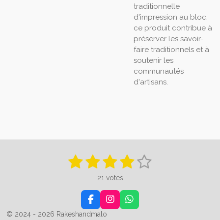
traditionnelle
d'impression au bloc,
ce produit contribue à
préserver les savoir-
faire traditionnels et à
soutenir les
communautés
d'artisans.
1
2
3
4
5
E
É
n
v
é
é
é
é
é
v
21 votes
a
o
t
t
t
t
t
y
l
e
u
F
I
W
o
o
o
o
o
r
a
a
n
h
l
© 2024 - 2026 Rakeshandmalo