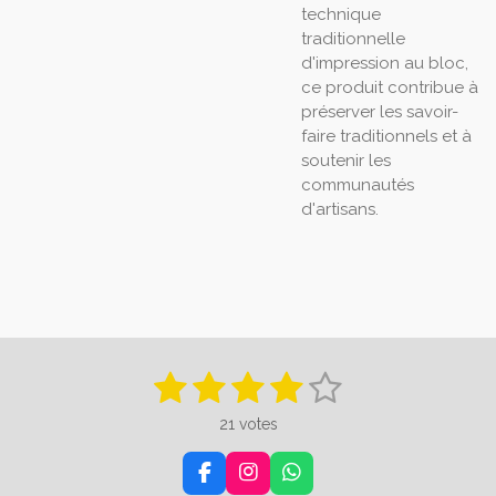
technique
traditionnelle
d'impression au bloc,
ce produit contribue à
préserver les savoir-
faire traditionnels et à
soutenir les
communautés
d'artisans.
1
2
3
4
5
E
É
n
v
é
é
é
é
é
v
21 votes
a
o
t
t
t
t
t
y
l
e
u
F
I
W
o
o
o
o
o
r