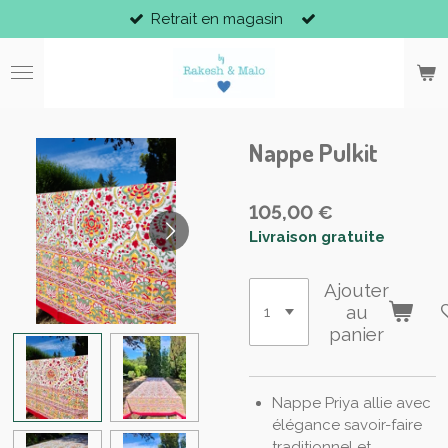
Retrait en magasin
Passer
au
contenu
principal
Nappe Pulkit
105,00 €
Livraison gratuite
Ajouter
au
panier
Nappe Priya allie avec
élégance savoir-faire
traditionnel et