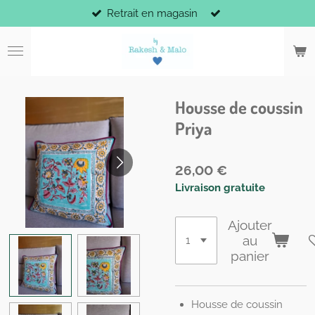
Retrait en magasin
Passer
au
contenu
principal
Housse de coussin
Priya
26,00 €
Livraison gratuite
Ajouter
au
panier
Housse de coussin