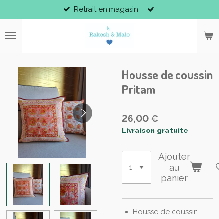
Retrait en magasin
Passer
au
contenu
principal
Housse de coussin
Pritam
26,00 €
Livraison gratuite
Ajouter
au
panier
Housse de coussin