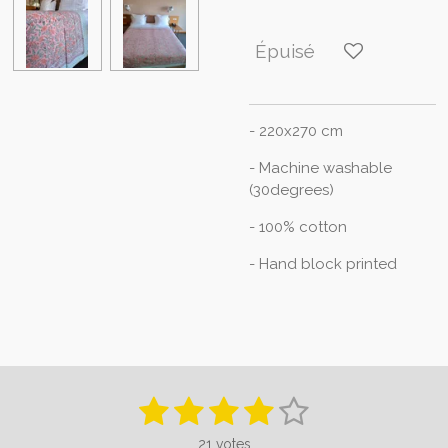
Épuisé
- 220x270 cm
- Machine washable
(30degrees)
- 100% cotton
- Hand block printed
1
2
3
4
5
E
É
n
v
é
é
é
é
é
v
21 votes
a