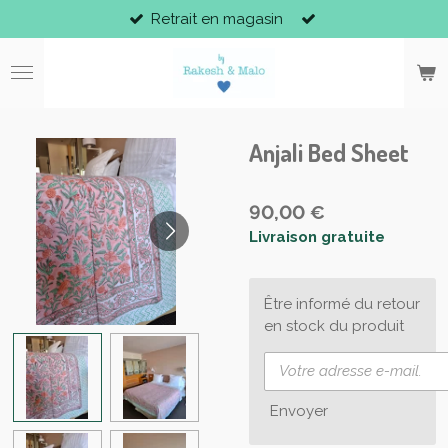
Retrait en magasin
Passer
au
contenu
principal
Anjali Bed Sheet
90,00 €
Livraison gratuite
Être informé du retour
en stock du produit
Envoyer