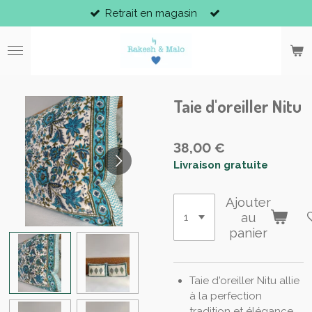
Retrait en magasin
Passer
au
contenu
principal
Taie d'oreiller Nitu
38,00 €
Livraison gratuite
Ajouter
au
panier
Taie d'oreiller Nitu allie
à la perfection
tradition et élégance