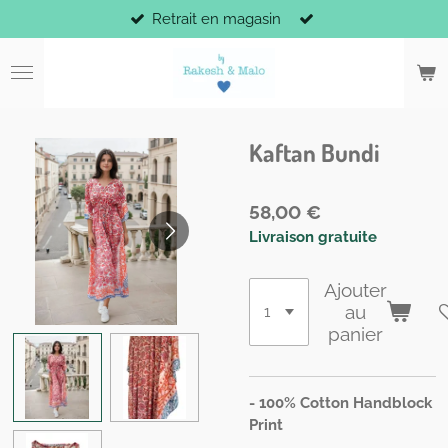
Retrait en magasin
Passer
au
contenu
principal
Kaftan Bundi
58,00 €
Livraison gratuite
Ajouter
au
panier
- 100% Cotton Handblock
Print