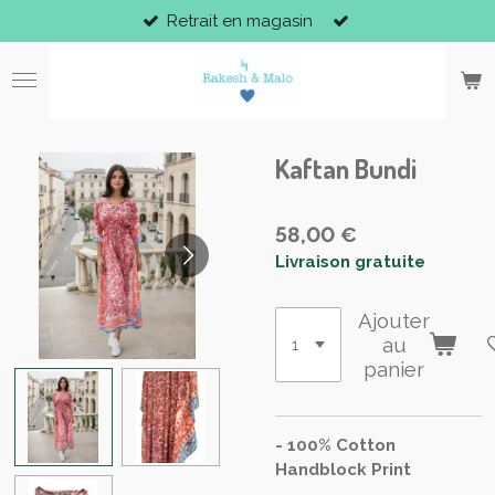
Retrait en magasin
Passer
au
contenu
principal
Kaftan Bundi
58,00 €
Livraison gratuite
Ajouter
au
panier
- 100% Cotton
Handblock Print