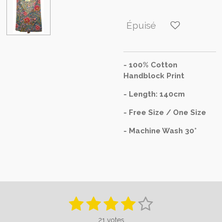
Épuisé
- 100% Cotton
Handblock Print
- Length: 140cm
- Free Size / One Size
- Machine Wash 30°
1
2
3
4
5
E
É
n
v
é
é
é
é
é
v
21 votes
a