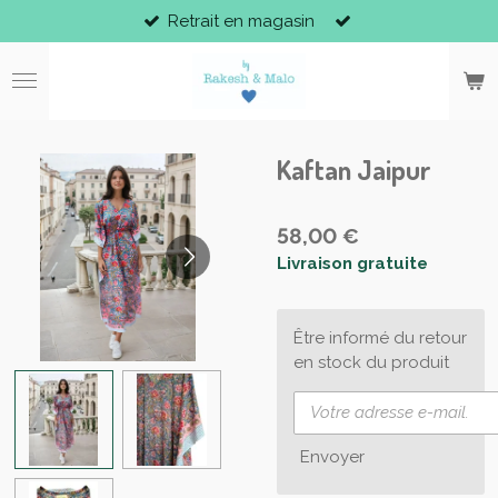
Retrait en magasin
Passer
au
contenu
principal
Kaftan Jaipur
58,00 €
Livraison gratuite
Être informé du retour
en stock du produit
Envoyer