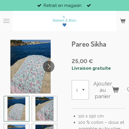
Retrait en magasin
Passer
au
contenu
principal
Pareo Sikha
25,00 €
Livraison gratuite
Ajouter
au
panier
110 x 190 cm
100 % coton – doux et
agréable au toucher