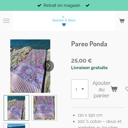
Retrait en magasin
Passer
au
contenu
principal
Pareo Ponda
25,00 €
Livraison gratuite
Ajouter
au
panier
110 x 190 cm
100 % coton – doux et
agréable au toucher