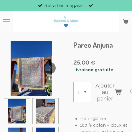
Retrait en magasin
Passer
au
contenu
principal
Pareo Anjuna
25,00 €
Livraison gratuite
Ajouter
au
panier
110 x 190 cm
100 % coton – doux et
agréable au toucher