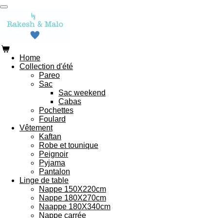
Passer
au
contenu
principal
Home
Collection d'été
Pareo
Sac
Sac weekend
Cabas
Pochettes
Foulard
Vêtement
Kaftan
Robe et tounique
Peignoir
Pyjama
Pantalon
Linge de table
Nappe 150X220cm
Nappe 180X270cm
Naappe 180X340cm
Nappe carrée