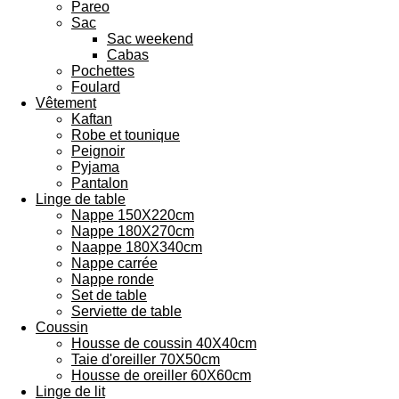
Pareo
Sac
Sac weekend
Cabas
Pochettes
Foulard
Vêtement
Kaftan
Robe et tounique
Peignoir
Pyjama
Pantalon
Linge de table
Nappe 150X220cm
Nappe 180X270cm
Naappe 180X340cm
Nappe carrée
Nappe ronde
Set de table
Serviette de table
Coussin
Housse de coussin 40X40cm
Taie d'oreiller 70X50cm
Housse de oreiller 60X60cm
Linge de lit