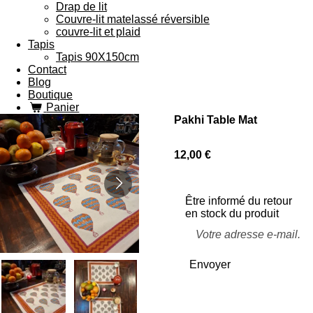
Drap de lit
Couvre-lit matelassé réversible
couvre-lit et plaid
Tapis
Tapis 90X150cm
Contact
Blog
Boutique
Panier
Pakhi Table Mat
12,00 €
Être informé du retour
en stock du produit
Envoyer