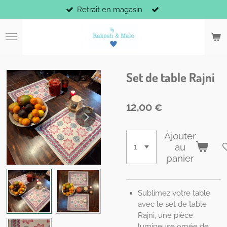
Retrait en magasin
Passer
au
contenu
principal
Set de table Rajni
12,00 €
Ajouter
au
panier
Sublimez votre table
avec le set de table
Rajni, une pièce
lumineuse ornée de