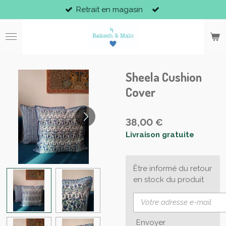
Retrait en magasin
Passer
au
contenu
principal
Sheela Cushion
Cover
38,00 €
Livraison gratuite
Être informé du retour
en stock du produit
Envoyer