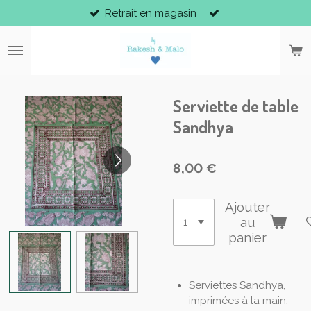
Retrait en magasin
Passer
au
contenu
principal
Serviette de table
Sandhya
8,00 €
Ajouter
au
panier
Serviettes Sandhya,
imprimées à la main,