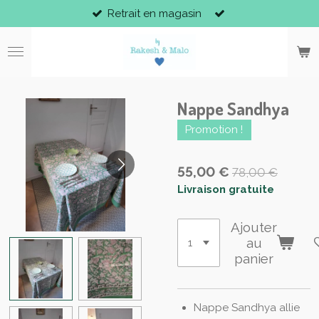
Retrait en magasin
Passer
au
contenu
principal
Nappe Sandhya
Promotion !
55,00 €
78,00 €
Livraison gratuite
Ajouter
au
panier
Nappe Sandhya allie