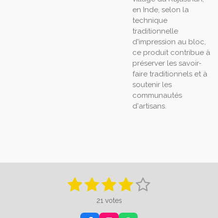
en Inde, selon la
technique
traditionnelle
d'impression au bloc,
ce produit contribue à
préserver les savoir-
faire traditionnels et à
soutenir les
communautés
d'artisans.
1
2
3
4
5
E
É
n
v
é
é
é
é
é
v
21 votes
a
o
t
t
t
t
t
y
l