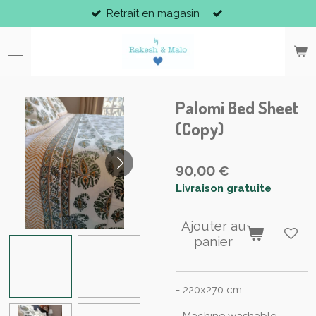
Retrait en magasin
Passer
au
contenu
principal
Palomi Bed Sheet
(Copy)
90,00 €
Livraison gratuite
Ajouter au
panier
- 220x270 cm