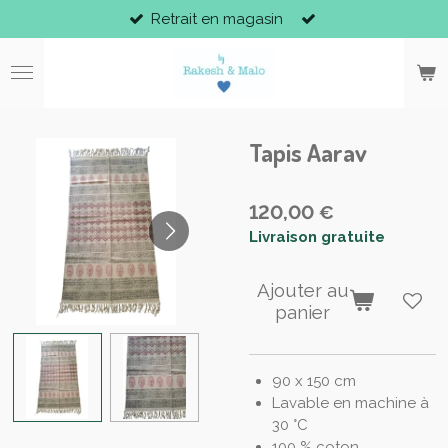
Retrait en magasin
Passer
au
contenu
principal
Tapis Aarav
120,00 €
Livraison gratuite
Ajouter au
panier
90 x 150 cm
Lavable en machine à
30 °C
100 % coton