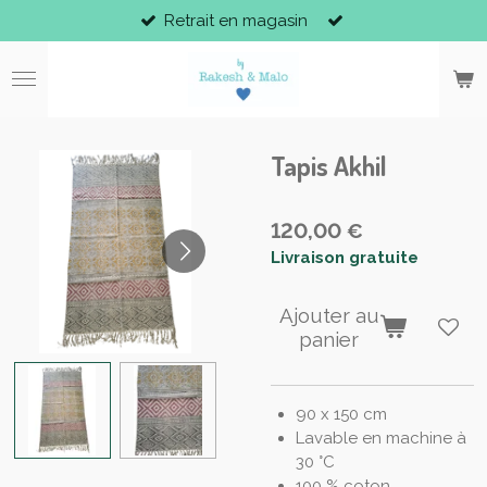
Retrait en magasin
Passer
au
contenu
principal
Tapis Akhil
120,00 €
Livraison gratuite
Ajouter au
panier
90 x 150 cm
Lavable en machine à
30 °C
100 % coton