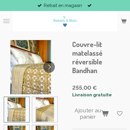
Retrait en magasin
Passer
au
contenu
principal
Couvre-lit
matelassé
réversible
Bandhan
255,00 €
Livraison gratuite
Ajouter au
panier