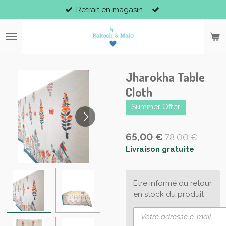
Retrait en magasin
Passer
au
contenu
principal
Jharokha Table
Cloth
Summer Offer
65,00 €
78,00 €
Livraison gratuite
Être informé du retour
en stock du produit