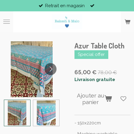
Retrait en magasin
Passer
au
contenu
principal
Azur Table Cloth
Special offer
65,00 €
78,00 €
Livraison gratuite
Ajouter au
panier
- 150x220cm
- Machine washable