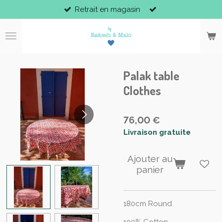
Retrait en magasin
Passer
au
contenu
principal
Palak table
Clothes
76,00 €
Livraison gratuite
Ajouter au
panier
180cm Round