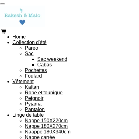
Passer
au
contenu
principal
Home
Collection d'été
Pareo
Sac
Sac weekend
Cabas
Pochettes
Foulard
Vêtement
Kaftan
Robe et tounique
Peignoir
Pyjama
Pantalon
Linge de table
Nappe 150X220cm
Nappe 180X270cm
Naappe 180X340cm
Nappe carrée