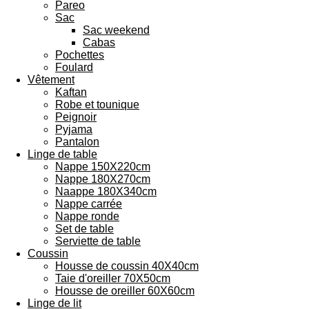
Pareo
Sac
Sac weekend
Cabas
Pochettes
Foulard
Vêtement
Kaftan
Robe et tounique
Peignoir
Pyjama
Pantalon
Linge de table
Nappe 150X220cm
Nappe 180X270cm
Naappe 180X340cm
Nappe carrée
Nappe ronde
Set de table
Serviette de table
Coussin
Housse de coussin 40X40cm
Taie d'oreiller 70X50cm
Housse de oreiller 60X60cm
Linge de lit