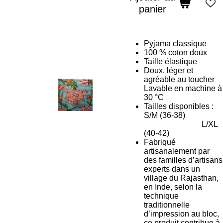
panier
Pyjama classique
100 % coton doux
Taille élastique
Doux, léger et
agréable au toucher
Lavable en machine à
30 °C
Tailles disponibles :
S/M (36-38)
L/XL
(40-42)
Fabriqué
artisanalement par
des familles d’artisans
experts dans un
village du Rajasthan,
en Inde, selon la
technique
traditionnelle
d’impression au bloc,
ce produit contribue à