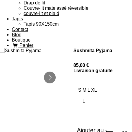
Drap de lit
Couvre-lit matelassé réversible
couvre-lit et plaid
Tapis
Tapis 90X150cm
Contact
Blog
Boutique
Panier
Sushmita Pyjama
85,00 €
Livraison gratuite
S M L XL
Ajouter au