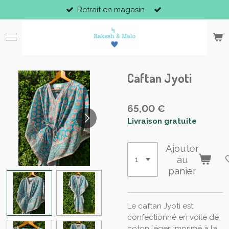
Retrait en magasin
Passer
au
contenu
principal
Caftan Jyoti
65,00 €
Livraison gratuite
Ajouter
au
panier
Le caftan Jyoti est
confectionné en voile de
coton léger, imprimé à la