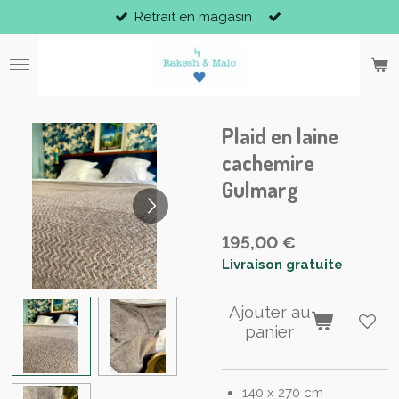
Retrait en magasin
Passer
au
contenu
principal
Plaid en laine
cachemire
Gulmarg
195,00 €
Livraison gratuite
Ajouter au
panier
140 x 270 cm