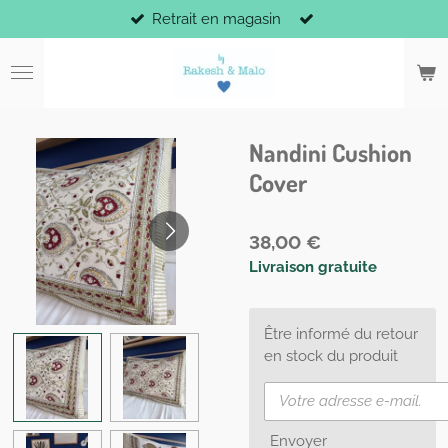
Retrait en magasin
Passer
au
contenu
principal
Nandini Cushion
Cover
38,00 €
Livraison gratuite
Être informé du retour
en stock du produit
Envoyer