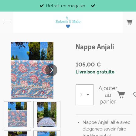
Retrait en magasin
Passer
au
contenu
principal
Nappe Anjali
105,00 €
Livraison gratuite
Ajouter
au
panier
Nappe Anjali allie avec
élégance savoir-faire
traditionnel et