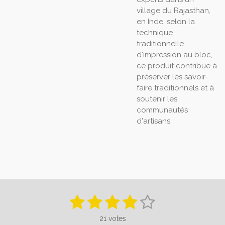
village du Rajasthan,
en Inde, selon la
technique
traditionnelle
d'impression au bloc,
ce produit contribue à
préserver les savoir-
faire traditionnels et à
soutenir les
communautés
d'artisans.
1
2
3
4
5
E
É
n
v
é
é
é
é
é
v
21 votes
a
o