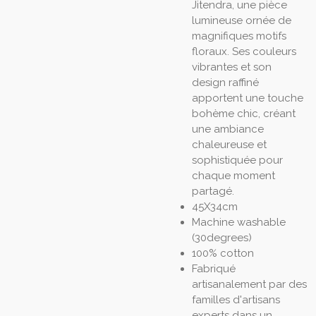
Jitendra, une pièce
lumineuse ornée de
magnifiques motifs
floraux. Ses couleurs
vibrantes et son
design raffiné
apportent une touche
bohème chic, créant
une ambiance
chaleureuse et
sophistiquée pour
chaque moment
partagé.
45X34cm
Machine washable
(30degrees)
100% cotton
Fabriqué
artisanalement par des
familles d'artisans
experts dans un