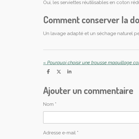
Oui, les serviettes réutilisables en coton ré
Comment conserver la dou
Un lavage adapté et un séchage naturel per
«
P
P
P
a
a
a
r
r
r
Ajouter un commentaire
t
t
t
a
a
a
g
g
g
e
e
e
Nom *
r
r
r
Adresse e-mail *