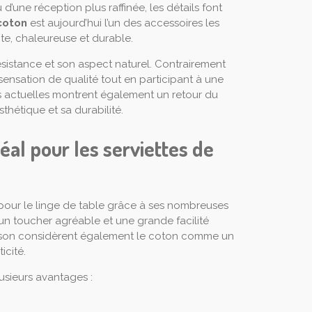
 d’une réception plus raffinée, les détails font
coton
est aujourd’hui l’un des accessoires les
te, chaleureuse et durable.
ésistance et son aspect naturel. Contrairement
 sensation de qualité tout en participant à une
 actuelles montrent également un retour du
thétique et sa durabilité.
déal pour les serviettes de
 pour le linge de table grâce à ses nombreuses
, un toucher agréable et une grande facilité
maison considèrent également le coton comme un
icité.
usieurs avantages :